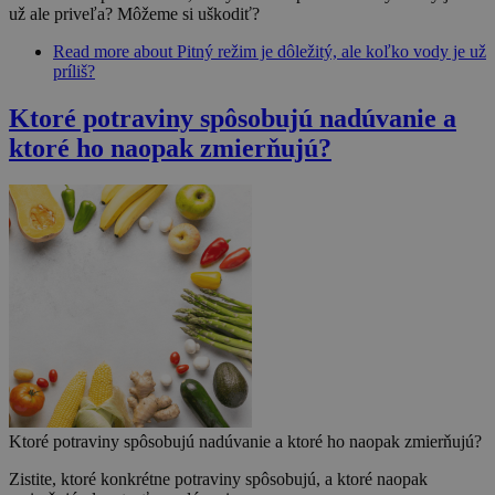
už ale priveľa? Môžeme si uškodiť?
Read more
about Pitný režim je dôležitý, ale koľko vody je už
príliš?
Ktoré potraviny spôsobujú nadúvanie a
ktoré ho naopak zmierňujú?
Ktoré potraviny spôsobujú nadúvanie a ktoré ho naopak zmierňujú?
Zistite, ktoré konkrétne potraviny spôsobujú, a ktoré naopak