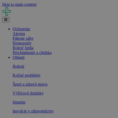
Skip to main content
Ochorenia
Alergia
Pálenie záhy
Hemoroidy
Bolesť hrdla
Prechladnutie a chrípka
Oblasti
Bolesti
Kožné problémy
Šport a zdravá strava
Výživové doplnky
Imunita
Inovácie v zdravotníctve