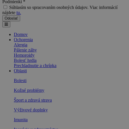
Podmienki
*
Súhlasím so spracovaním osobných údajov. Viac informácií
nájdete
tu.
Domov
Ochorenia
Alergia
Pálenie záhy
Hemoroidy
Bolesť hrdla
Prechladnutie a chrípka
Oblasti
Bolesti
Kožné problémy
Šport a zdravá strava
Výživové doplnky
Imunita