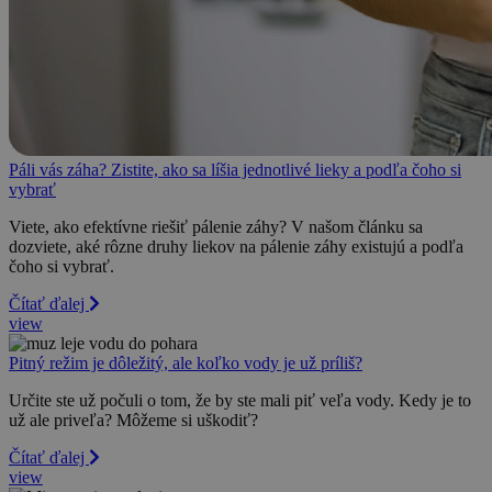
Páli vás záha? Zistite, ako sa líšia jednotlivé lieky a podľa čoho si
vybrať
Viete, ako efektívne riešiť pálenie záhy? V našom článku sa
dozviete, aké rôzne druhy liekov na pálenie záhy existujú a podľa
čoho si vybrať.
Čítať ďalej
view
Pitný režim je dôležitý, ale koľko vody je už príliš?
Určite ste už počuli o tom, že by ste mali piť veľa vody. Kedy je to
už ale priveľa? Môžeme si uškodiť?
Čítať ďalej
view