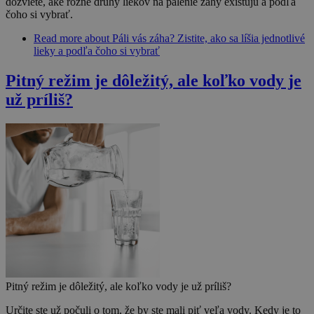
dozviete, aké rôzne druhy liekov na pálenie záhy existujú a podľa
čoho si vybrať.
Read more
about Páli vás záha? Zistite, ako sa líšia jednotlivé
lieky a podľa čoho si vybrať
Pitný režim je dôležitý, ale koľko vody je
už príliš?
Pitný režim je dôležitý, ale koľko vody je už príliš?
Určite ste už počuli o tom, že by ste mali piť veľa vody. Kedy je to