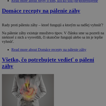
Read more
about Mýty o tom, koľko soli (ne)potrebujeme
Domáce recepty na pálenie záhy
Rady proti páleniu záhy – ktoré fungujú a ktorým sa radšej vyhnúť?
Na pálenie záhy existuje množstvo tipov. V článku sme sa pozreli na
niektoré z nich a vysvetlili, či skutočne fungujú alebo sa im je lepšie
vyhnúť.
Read more
about Domáce recepty na pálenie záhy
Všetko, čo potrebujete vedieť o pálení
záhy