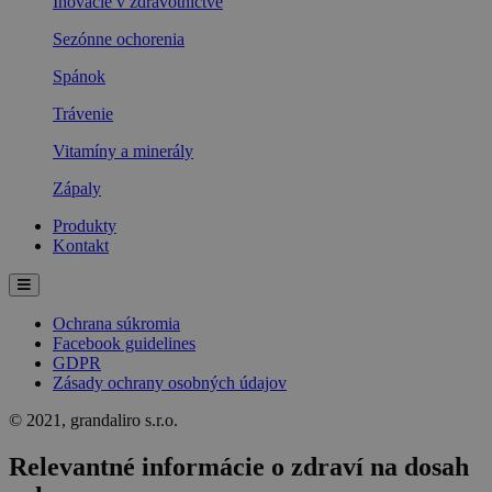
Inovácie v zdravotníctve
Sezónne ochorenia
Spánok
Trávenie
Vitamíny a minerály
Zápaly
Produkty
Kontakt
Ochrana súkromia
Facebook guidelines
GDPR
Zásady ochrany osobných údajov
© 2021, grandaliro s.r.o.
Relevantné informácie o zdraví na dosah