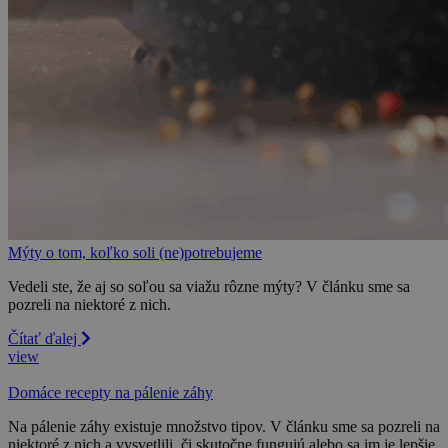
Mýty o tom, koľko soli (ne)potrebujeme
Vedeli ste, že aj so soľou sa viažu rôzne mýty? V článku sme sa
pozreli na niektoré z nich.
Čítať ďalej
view
Domáce recepty na pálenie záhy
Na pálenie záhy existuje množstvo tipov. V článku sme sa pozreli na
niektoré z nich a vysvetlili, či skutočne fungujú alebo sa im je lepšie