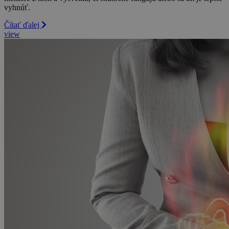
vyhnúť.
Čítať ďalej
view